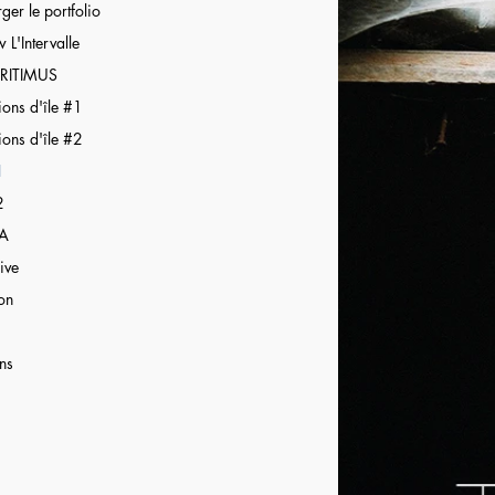
ger le portfolio
w L'Intervalle
RITIMUS
ions d'île #1
ions d'île #2
1
2
BA
ive
on
ns